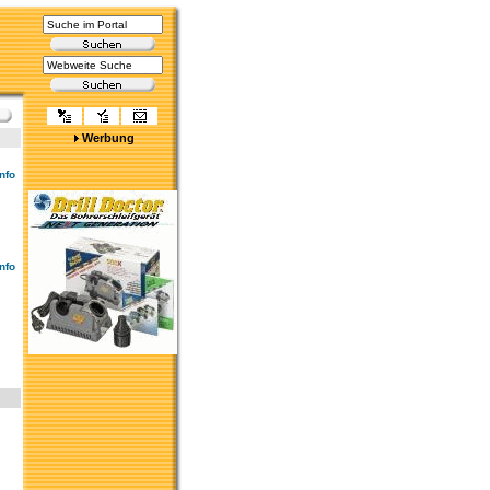
Werbung
nfo
nfo