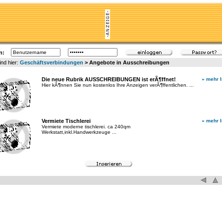
n:
ind hier:
Geschäftsverbindungen
> Angebote in Ausschreibungen
Die neue Rubrik AUSSCHREIBUNGEN ist erÃ¶ffnet!
» mehr I
Hier kÃ¶nnen Sie nun kostenlos Ihre Anzeigen verÃ¶ffentlichen. ...
Vermiete Tischlerei
» mehr I
Vermiete moderne tischlerei. ca 240qm
Werkstatt,inkl.Handwerkzeuge ...