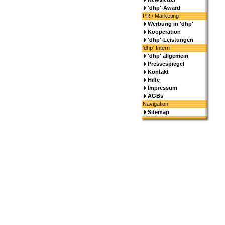
'dhp'-Award
PR / Marketing
Werbung in 'dhp'
Kooperation
'dhp'-Leistungen
'dhp'-Intern
'dhp' allgemein
Pressespiegel
Kontakt
Hilfe
Impressum
AGBs
Navigation
Sitemap