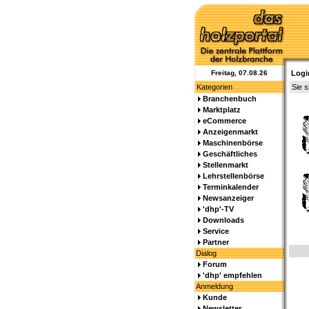
Freitag, 07.08.26
Logi
Kategorien
Sie s
Branchenbuch
Marktplatz
eCommerce
Anzeigenmarkt
Maschinenbörse
Geschäftliches
Stellenmarkt
Lehrstellenbörse
Terminkalender
Newsanzeiger
'dhp'-TV
Downloads
Service
Partner
Dialog
Forum
'dhp' empfehlen
Anmeldung
Kunde
Newsletter