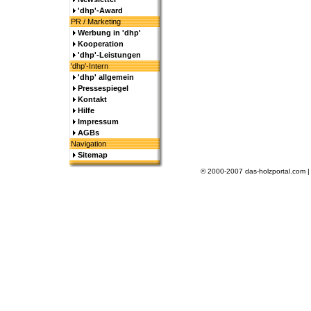
'dhp'-Award
PR / Marketing
Werbung in 'dhp'
Kooperation
'dhp'-Leistungen
'dhp'-Intern
'dhp' allgemein
Pressespiegel
Kontakt
Hilfe
Impressum
AGBs
Navigation
Sitemap
© 2000-2007 das-holzportal.com 