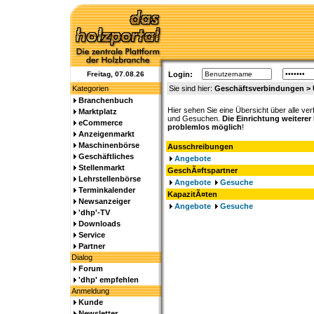
Freitag, 07.08.26
Login:
Kategorien
Sie sind hier:
Geschäftsverbindungen > 
Branchenbuch
Hier sehen Sie eine Übersicht über alle ve
Marktplatz
und Gesuchen.
Die Einrichtung weiterer
eCommerce
problemlos möglich
!
Anzeigenmarkt
Maschinenbörse
Ausschreibungen
Geschäftliches
Angebote
Stellenmarkt
GeschÃ¤ftspartner
Lehrstellenbörse
Angebote
Gesuche
Terminkalender
KapazitÃ¤ten
Newsanzeiger
Angebote
Gesuche
'dhp'-TV
Downloads
Service
Partner
Dialog
Forum
'dhp' empfehlen
Anmeldung
Kunde
Newsletter