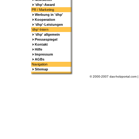
'dhp'-Award
PR / Marketing
Werbung in 'dhp'
Kooperation
'dhp'-Leistungen
'dhp'-Intern
'dhp' allgemein
Pressespiegel
Kontakt
Hilfe
Impressum
AGBs
Navigation
Sitemap
© 2000-2007 das-holzportal.com 