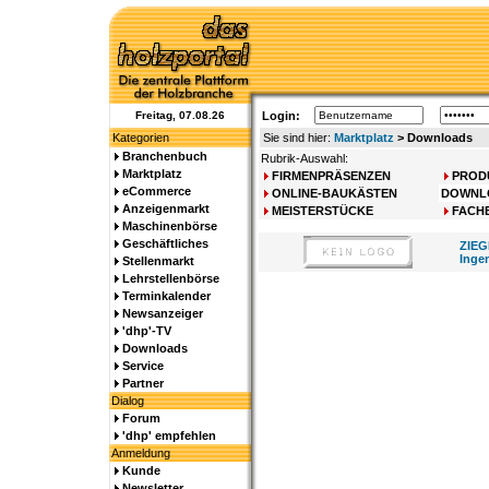
Freitag, 07.08.26
Login:
Kategorien
Sie sind hier:
Marktplatz
> Downloads
Branchenbuch
Rubrik-Auswahl:
Marktplatz
FIRMENPRÄSENZEN
PROD
eCommerce
ONLINE-BAUKÄSTEN
DOWNL
Anzeigenmarkt
MEISTERSTÜCKE
FACH
Maschinenbörse
Geschäftliches
ZIEG
Inge
Stellenmarkt
Lehrstellenbörse
Terminkalender
Newsanzeiger
'dhp'-TV
Downloads
Service
Partner
Dialog
Forum
'dhp' empfehlen
Anmeldung
Kunde
Newsletter