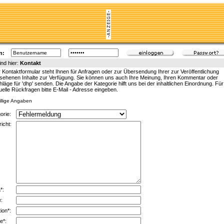
n:
ind hier:
Kontakt
 Kontaktformular steht Ihnen für Anfragen oder zur Übersendung Ihrer zur Veröffentlichung
sehenen Inhalte zur Verfügung. Sie können uns auch Ihre Meinung, Ihren Kommentar oder
läge für 'dhp' senden. Die Angabe der Kategorie hilft uns bei der inhaltlichen Einordnung. Für
uelle Rückfragen bitte E-Mail - Adresse eingeben.
willige Angaben
gorie:
icht:
*:
:
ion*:
e*: