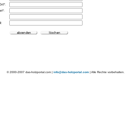
rt*:
on*:
l:
© 2000-2007 das-holzportal.com |
info@das-holzportal.com
| Alle Rechte vorbehalten.