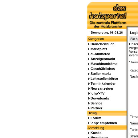
Donnerstag, 06.08.26
Logi
Kategorien
Sie s
Branchenbuch
Unser
vorge
Marktplatz
Vorsch
eCommerce
event
Anzeigenmarkt
* frei
Maschinenbörse
Geschäftliches
Kate
Stellenmarkt
Nachr
Lehrstellenbörse
Terminkalender
Newsanzeiger
'dhp'-TV
Downloads
Service
Partner
Dialog
Firma
Forum
'dhp' empfehlen
Name
Anmeldung
Funkt
Kunde
Straß
Newsletter