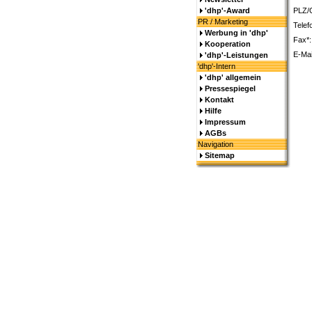
'dhp'-Award
PLZ/O
PR / Marketing
Telef
Werbung in 'dhp'
Fax*:
Kooperation
E-Mai
'dhp'-Leistungen
'dhp'-Intern
'dhp' allgemein
Pressespiegel
Kontakt
Hilfe
Impressum
AGBs
Navigation
Sitemap