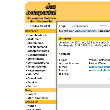
Freitag, 07.08.26
Login:
Kategorien
Sie sind hier:
Anzeigenmarkt
> Einzelans
Branchenbuch
Ventilator
Marktplatz
Ventilator JK-30D, neu, 5,5 kW, Ansaug- D
eCommerce
Sonderpreis: EUR 1426,- incl. MwSt., ab L
Anzeigenmarkt
Maschinenbörse
Kontakt:
Geschäftliches
Stellenmarkt
Firma:
Winkel Lufttechni
Lehrstellenbörse
Ansprechpartner:
Helmut Winkel
Terminkalender
E-Mail:
winkel@absauge
Internet:
www.winkel-luft
Newsanzeiger
E-Shop:
'dhp'-TV
Downloads
Service
Partner
Dialog
Forum
'dhp' empfehlen
Anmeldung
Kunde
Newsletter