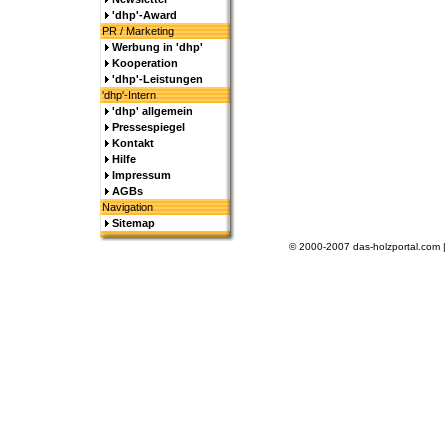
'dhp'-Award
PR / Marketing
Werbung in 'dhp'
Kooperation
'dhp'-Leistungen
'dhp'-Intern
'dhp' allgemein
Pressespiegel
Kontakt
Hilfe
Impressum
AGBs
Navigation
Sitemap
© 2000-2007 das-holzportal.com 