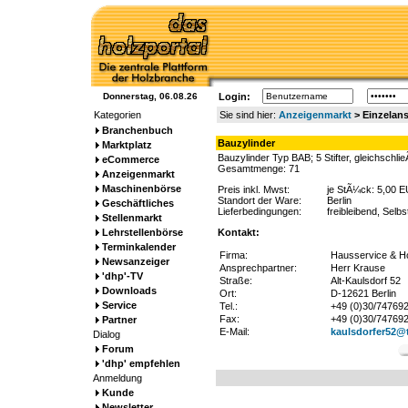
Donnerstag, 06.08.26
Login:
Kategorien
Sie sind hier:
Anzeigenmarkt
> Einzelans
Branchenbuch
Bauzylinder
Marktplatz
Bauzylinder Typ BAB; 5 Stifter, gleichschli
eCommerce
Gesamtmenge: 71
Anzeigenmarkt
Maschinenbörse
Preis inkl. Mwst:
je StÃ¼ck: 5,00 
Standort der Ware:
Berlin
Geschäftliches
Lieferbedingungen:
freibleibend, Selb
Stellenmarkt
Lehrstellenbörse
Kontakt:
Terminkalender
Firma:
Hausservice & Ho
Newsanzeiger
Ansprechpartner:
Herr Krause
'dhp'-TV
Straße:
Alt-Kaulsdorf 52
Downloads
Ort:
D-12621 Berlin
Service
Tel.:
+49 (0)30/74769
Fax:
+49 (0)30/74769
Partner
E-Mail:
kaulsdorfer52@t
Dialog
Forum
'dhp' empfehlen
Anmeldung
Kunde
Newsletter