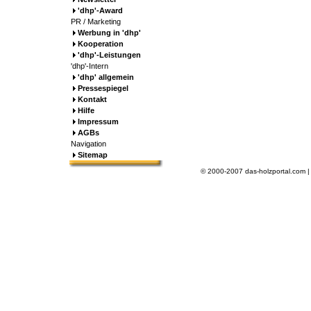
'dhp'-Award
PR / Marketing
Werbung in 'dhp'
Kooperation
'dhp'-Leistungen
'dhp'-Intern
'dhp' allgemein
Pressespiegel
Kontakt
Hilfe
Impressum
AGBs
Navigation
Sitemap
© 2000-2007 das-holzportal.com 