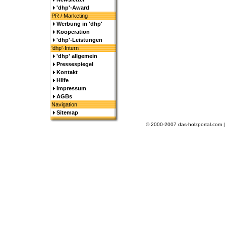
'dhp'-Award
PR / Marketing
Werbung in 'dhp'
Kooperation
'dhp'-Leistungen
'dhp'-Intern
'dhp' allgemein
Pressespiegel
Kontakt
Hilfe
Impressum
AGBs
Navigation
Sitemap
© 2000-2007 das-holzportal.com 