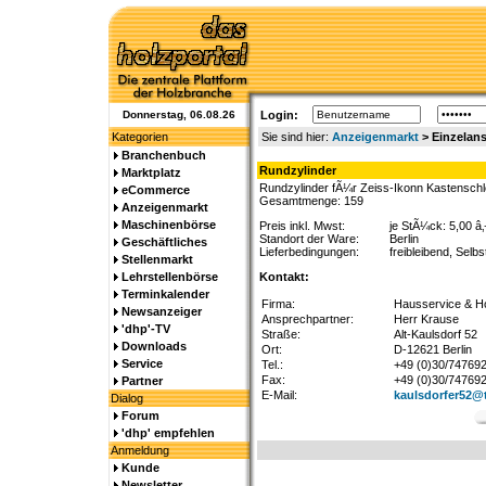
Donnerstag, 06.08.26
Login:
Kategorien
Sie sind hier:
Anzeigenmarkt
> Einzelans
Branchenbuch
Rundzylinder
Marktplatz
Rundzylinder fÃ¼r Zeiss-Ikonn Kastenschlo
eCommerce
Gesamtmenge: 159
Anzeigenmarkt
Maschinenbörse
Preis inkl. Mwst:
je StÃ¼ck: 5,00 â
Standort der Ware:
Berlin
Geschäftliches
Lieferbedingungen:
freibleibend, Selb
Stellenmarkt
Lehrstellenbörse
Kontakt:
Terminkalender
Firma:
Hausservice & Ho
Newsanzeiger
Ansprechpartner:
Herr Krause
'dhp'-TV
Straße:
Alt-Kaulsdorf 52
Downloads
Ort:
D-12621 Berlin
Service
Tel.:
+49 (0)30/74769
Fax:
+49 (0)30/74769
Partner
E-Mail:
kaulsdorfer52@t
Dialog
Forum
'dhp' empfehlen
Anmeldung
Kunde
Newsletter