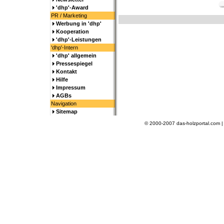
'dhp'-Award
PR / Marketing
Werbung in 'dhp'
Kooperation
'dhp'-Leistungen
'dhp'-Intern
'dhp' allgemein
Pressespiegel
Kontakt
Hilfe
Impressum
AGBs
Navigation
Sitemap
© 2000-2007 das-holzportal.com 