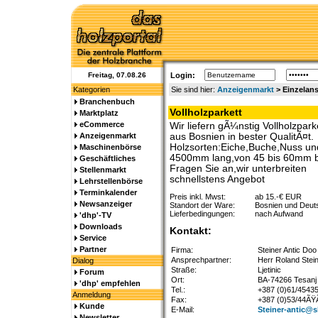
Freitag, 07.08.26
Login:
Kategorien
Sie sind hier:
Anzeigenmarkt
> Einzelans
Branchenbuch
Vollholzparkett
Marktplatz
eCommerce
Wir liefern gÃ¼nstig Vollholzpark
Anzeigenmarkt
aus Bosnien in bester QualitÃ¤t.
Holzsorten:Eiche,Buche,Nuss u
Maschinenbörse
4500mm lang,von 45 bis 60mm br
Geschäftliches
Fragen Sie an,wir unterbreiten
Stellenmarkt
schnellstens Angebot
Lehrstellenbörse
Terminkalender
Preis inkl. Mwst:
ab 15.-€ EUR
Newsanzeiger
Standort der Ware:
Bosnien und Deut
Lieferbedingungen:
nach Aufwand
'dhp'-TV
Downloads
Kontakt:
Service
Partner
Firma:
Steiner Antic Doo
Ansprechpartner:
Herr Roland Stei
Dialog
Straße:
Ljetinic
Forum
Ort:
BA-74266 Tesanj
'dhp' empfehlen
Tel.:
+387 (0)61/4543
Anmeldung
Fax:
+387 (0)53/44Ã
Kunde
E-Mail:
Steiner-antic@s
Newsletter